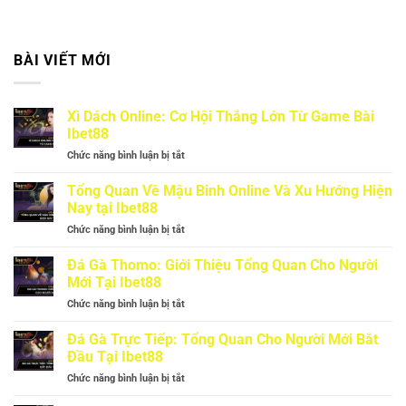
BÀI VIẾT MỚI
Xì Dách Online: Cơ Hội Thắng Lớn Từ Game Bài
Ibet88
Chức năng bình luận bị tắt
ở
Xì
Dách
Tổng Quan Về Mậu Binh Online Và Xu Hướng Hiện
Online:
Nay tại Ibet88
Cơ
Chức năng bình luận bị tắt
ở
Hội
Tổng
Thắng
Quan
Đá Gà Thomo: Giới Thiệu Tổng Quan Cho Người
Lớn
Về
Từ
Mới Tại Ibet88
Mậu
Game
Chức năng bình luận bị tắt
ở
Binh
Bài
Đá
Online
Ibet88
Gà
Đá Gà Trực Tiếp: Tổng Quan Cho Người Mới Bắt
Và
Thomo:
Xu
Đầu Tại Ibet88
Giới
Hướng
Chức năng bình luận bị tắt
ở
Thiệu
Hiện
Đá
Tổng
Nay