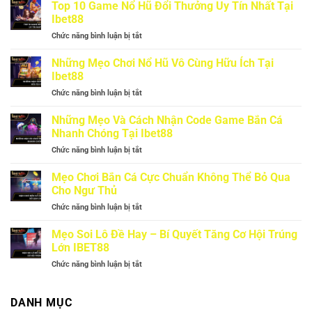
Gà
Top 10 Game Nổ Hũ Đổi Thưởng Uy Tín Nhất Tại
Quan
tại
Trực
Cho
Ibet88
Ibet88
Tiếp:
Người
Chức năng bình luận bị tắt
ở
Tổng
Mới
Top
Quan
Tại
10
Những Mẹo Chơi Nổ Hũ Vô Cùng Hữu Ích Tại
Cho
Ibet88
Game
Người
Ibet88
Nổ
Mới
Chức năng bình luận bị tắt
ở
Hũ
Bắt
Những
Đổi
Đầu
Mẹo
Những Mẹo Và Cách Nhận Code Game Bắn Cá
Thưởng
Tại
Chơi
Uy
Nhanh Chóng Tại Ibet88
Ibet88
Nổ
Tín
Chức năng bình luận bị tắt
ở
Hũ
Nhất
Những
Vô
Tại
Mẹo
Mẹo Chơi Bắn Cá Cực Chuẩn Không Thể Bỏ Qua
Cùng
Ibet88
Và
Hữu
Cho Ngư Thủ
Cách
Ích
Chức năng bình luận bị tắt
ở
Nhận
Tại
Mẹo
Code
Ibet88
Chơi
Mẹo Soi Lô Đề Hay – Bí Quyết Tăng Cơ Hội Trúng
Game
Bắn
Bắn
Lớn IBET88
Cá
Cá
Chức năng bình luận bị tắt
ở
Cực
Nhanh
Mẹo
Chuẩn
Chóng
Soi
Không
Tại
Lô
DANH MỤC
Thể
Ibet88
Đề