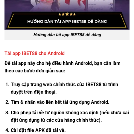
Hướng dẫn tải app IBET88 dễ dàng
Tải app IBET88 cho Android
Để tải app này cho hệ điều hành Android, bạn cần làm
theo các bước đơn giản sau:
Truy cập trang web chính thức của IBET88 từ trình
duyệt trên điện thoại.
Tìm & nhấn vào liên kết tải ứng dụng Android.
Cho phép tải về từ nguồn không xác định (nếu chưa cài
đặt ứng dụng từ các cửa hàng chính thức).
Cài đặt file APK đã tải về.