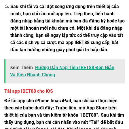
Sau khi tải và cài đặt xong ứng dụng trên thiết bị của
mình, bạn chỉ cần mở app lên. Tiếp theo, tiến hành
đăng nhập bằng tài khoản mà bạn đã đăng ký hoặc tạo
một tài khoản mới nếu chưa có. Một khi đã đăng nhập
thành công, bạn sẽ ngay lập tức có thể truy cập vào tất
cả các dịch vụ cá cược mà app IBET88 cung cấp, bắt
đầu tận hưởng những giây phút giải trí hấp dẫn.
Xem Thêm
Hướng Dẫn Nạp Tiền IBET88 Đơn Giản
Và Siêu Nhanh Chóng
Tải app IBET88 cho iOS
Để tải app cho iPhone hoặc iPad, bạn chỉ cần thực hiện
theo các bước dưới đây: Trước tiên, mở App Store trên
thiết bị của bạn và tìm kiếm từ khóa “IBET88”. Sau khi tìm
thấy ứng dụng, bạn chỉ cần nhấn vào nút “Tải” để bắt đầu