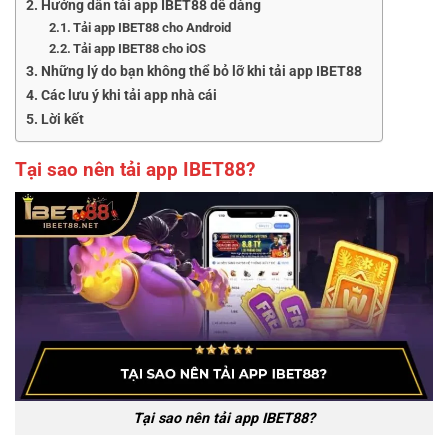
Hướng dẫn tải app IBET88 dễ dàng
Tải app IBET88 cho Android
Tải app IBET88 cho iOS
Những lý do bạn không thể bỏ lỡ khi tải app IBET88
Các lưu ý khi tải app nhà cái
Lời kết
Tại sao nên tải app IBET88?
Tại sao nên tải app IBET88?